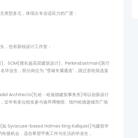
主类型多元，体现出专业适应力的广度：
头，也有新锐设计工作室：
、SOM(擅长超高层建筑设计)、PerkinsEastman(医疗
0 名毕业生，部分岗位为 “雪城专属通道”，跳过首轮筛选直
Hadid Architects(扎哈・哈迪德建筑事务所)等以创新设计
力”，近年有多位校友参与迪拜博物馆、纽约哈德逊城市广场
use-based Holmes King Kallquist)与建筑学
” 的衔接机会，适合希望平衡工作与生活的毕业生 。