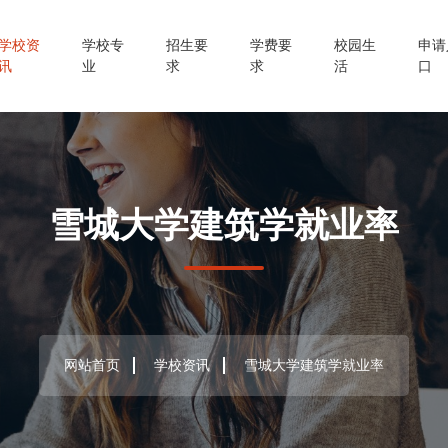
学校资
学校专
招生要
学费要
校园生
申请
讯
业
求
求
活
口
雪城大学建筑学就业率
网站首页
学校资讯
雪城大学建筑学就业率