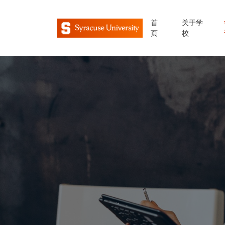
首
关于学
页
校